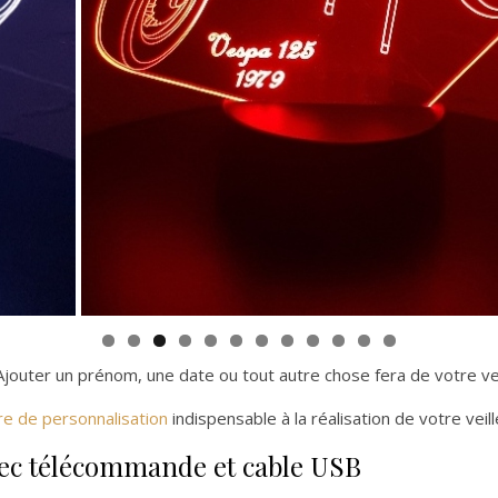
Ajouter un prénom, une date ou tout autre chose fera de votre vei
re de personnalisation
indispensable à la réalisation de votre veil
avec télécommande et cable USB