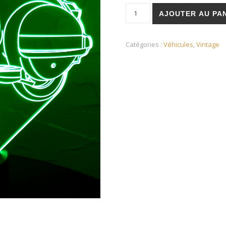
quantité de Vespa 125 de 1
AJOUTER AU PA
Catégories :
Véhicules
,
Vintage