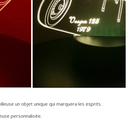
lleuse un objet unique qui marquera les esprits.
leuse personnalisée.