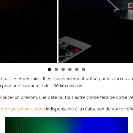
par les Américains. Il est non seulement utilisé par les forces a
/h pour une autonomie de 160 km environ.
Ajouter un prénom, une date ou tout autre chose fera de votre vei
re de personnalisation
indispensable à la réalisation de votre veil