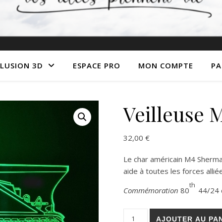
LLUSION 3D
ESPACE PRO
MON COMPTE
PA
Veilleuse
32,00
€
Le char américain M4 Sherma
aide à toutes les forces allié
th
Commémoration
80
44/24 
quantité de Veilleuse M4 Sh
AJOUTER AU PA