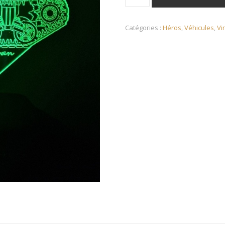
Catégories :
Héros
,
Véhicules
,
Vi