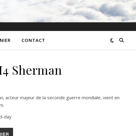
NIER
CONTACT
 M4 Sherman
n, acteur majeur de la seconde guerre mondiale, vient en
es.
d-day
erman
NIER