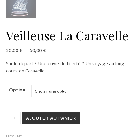
Veilleuse La Caravelle
Plage de prix : 30,00 € à 50,00 €
30,00
€
–
50,00
€
Sur le départ ? Une envie de liberté ? Un voyage au long
cours en Caravelle…
Option
quantité de Veilleuse La Caravelle
AJOUTER AU PANIER
UGS :
ND