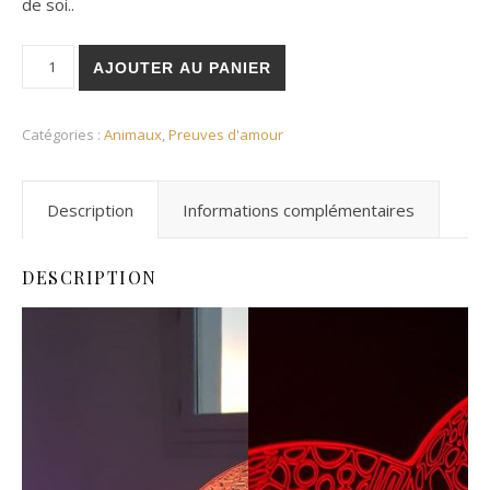
de soi..
quantité de Veilleuse Tortue Roro
AJOUTER AU PANIER
Catégories :
Animaux
,
Preuves d'amour
Description
Informations complémentaires
DESCRIPTION