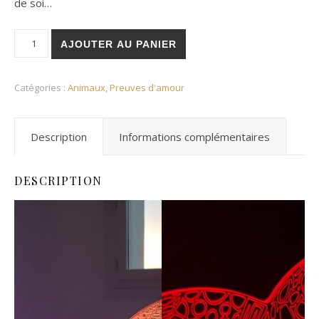
de soi…
quantité de Veilleuse Tortue Roro
AJOUTER AU PANIER
Catégories :
Animaux
,
Preuves d'amour
Description
Informations complémentaires
DESCRIPTION