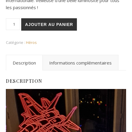
internationale. Veilleuse d’une belle luminosité pour tous
les passionnés !
quantité de Veilleuse Top-Gun 2 F-14
AJOUTER AU PANIER
Catégorie :
Héros
Description
Informations complémentaires
DESCRIPTION