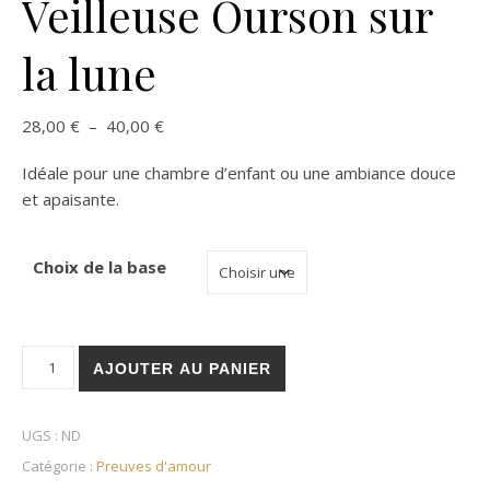
Veilleuse Ourson sur
la lune
Plage de prix : 28,00 € à 40,00 €
28,00
€
–
40,00
€
Idéale pour une chambre d’enfant ou une ambiance douce
et apaisante.
Choix de la base
quantité de Veilleuse Ourson sur la lune
AJOUTER AU PANIER
UGS :
ND
Catégorie :
Preuves d'amour