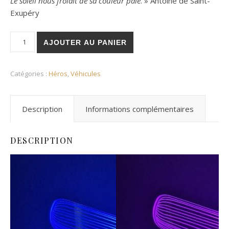
Le soleil nous frôlait de sa couleur pâle
. » Antoine de Saint-
Exupéry
quantité de Veilleuse Antoine de Saint-Exupéry
AJOUTER AU PANIER
Catégories :
Héros
,
Véhicules
Description
Informations complémentaires
DESCRIPTION