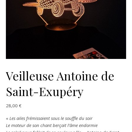
Veilleuse Antoine de
Saint-Exupéry
28,00
€
«
Les ailes frémissaient sous le souffle du soir
Le moteur de son chant berçait l’âme endormie