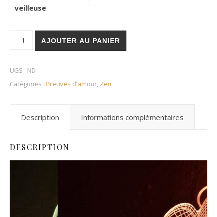
veilleuse
quantité de Veilleuse Ange
AJOUTER AU PANIER
UGS :
ND
Catégories :
Preuves d'amour
,
Zen
Description
Informations complémentaires
DESCRIPTION