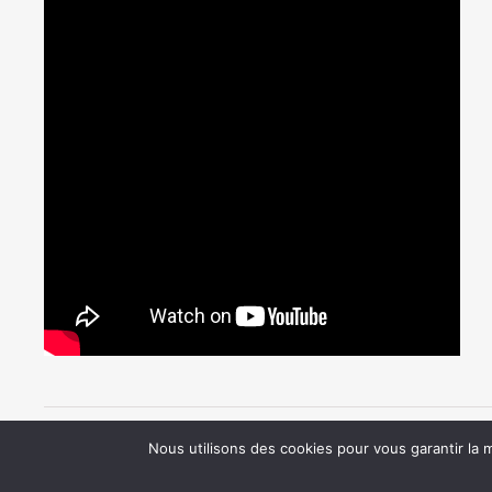
Veilleuses d’illusion 3D
Formulaire de contact
CGV – Conditions
Nous utilisons des cookies pour vous garantir la m
Thème Ashe par
WP Royal
.