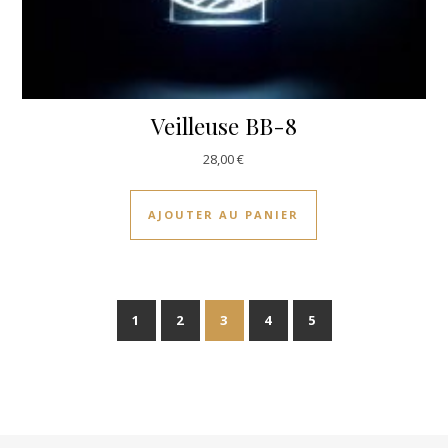
Veilleuse BB-8
28,00
€
AJOUTER AU PANIER
1
2
3
4
5