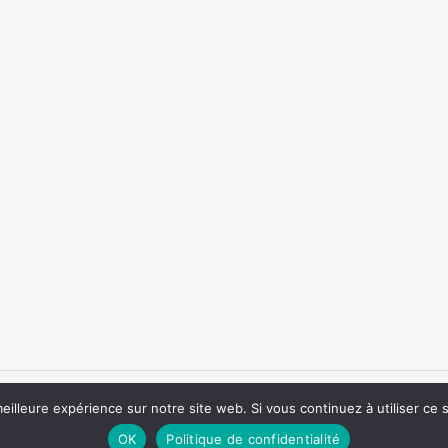
 Générales de Vente
CGU – Conditions Générales d’Utilisation
– Avis
C
eilleure expérience sur notre site web. Si vous continuez à utiliser ce
OK
Politique de confidentialité