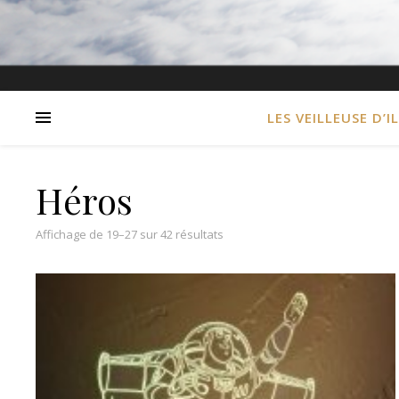
LES VEILLEUSE D’I
Héros
Trié du plus récent au plus anci
Affichage de 19–27 sur 42 résultats