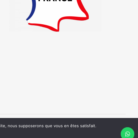
REARTION - Pascal MORAND SIRET: 52316250100028 - tél : 0695179484
 site, nous supposerons que vous en êtes satisfait.